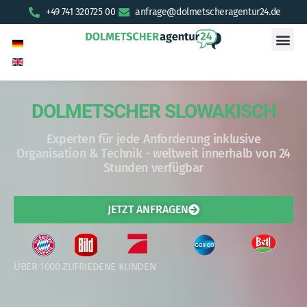
+49 741 320725 00
anfrage@dolmetscheragentur24.de
DOLMETSCHER SLOWAKISCH
Experten für jede Anforderung inklusive
Organisation & Technik - weltweit innerhalb von 24
Stunden verfügbar
JETZT ANFRAGEN
ÜBER 1000 ZUFRIEDENE KUNDEN