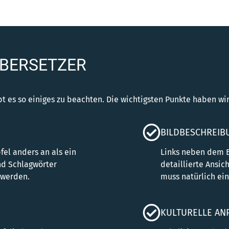
ÜBERSETZER
t es so einiges zu beachten. Die wichtigsten Punkte haben wi
BILDBESCHREIB
fel anders an als ein
Links neben dem Bi
nd Schlagwörter
detaillierte Ansi
 werden.
muss natürlich ei
KULTURELLE AN