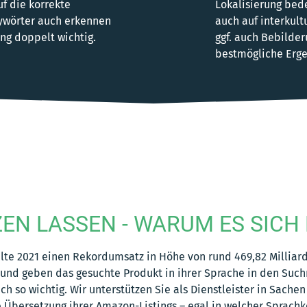
uf die korrekte
Lokalisierung bed
ywörter auch erkennen
auch auf interkul
ng doppelt wichtig.
ggf. auch Bebilder
bestmögliche Erge
EN LASSEN - WARUM ES SICH
elte 2021 einen Rekordumsatz in Höhe von rund 469,82 Milliard
 und geben das gesuchte Produkt in ihrer Sprache in den Suc
ch so wichtig. Wir unterstützen Sie als Dienstleister in Sa
 Übersetzung ihrer Amazon-Listings – egal in welcher Sprach