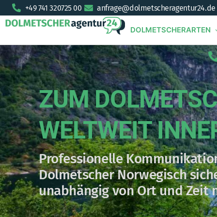
+49 741 320725 00
anfrage@dolmetscheragentur24.de
DOLMETSCHERARTEN
ZUM DOLMETSC
WELTWEIT INNE
Professionelle Kommunikation
Dolmetscher Norwegisch siche
unabhängig von Ort und Zeit m