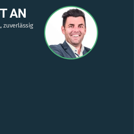
T AN
 zuverlässig