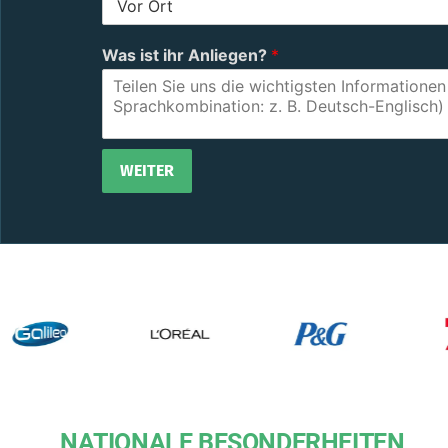
?
S
Was ist ihr Anliegen?
*
i
e
WEITER
Alternative:
NATIONALE BESONDERHEITEN