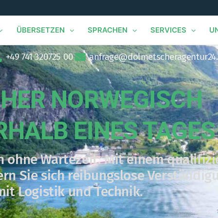
ÜBERSETZEN
SPRACHEN
SERVICES
U
+49 741 320725 00​
anfrage@dolmetscheragentur24
HER NORWEGISCH
RHALB EINES TAGES
 ohne Wartezeit: Mit einem qualifizi
rn Sie sich reibungslose Verständig
it Logistik und Technik.