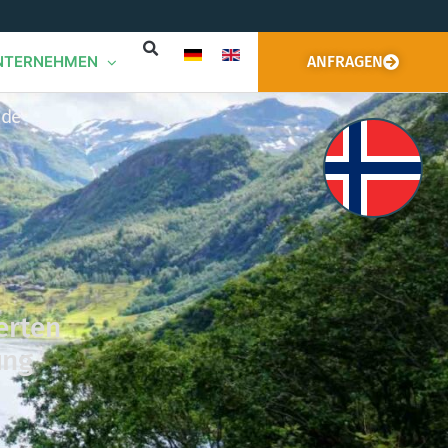
NTERNEHMEN
ANFRAGEN
.de
erten
ung