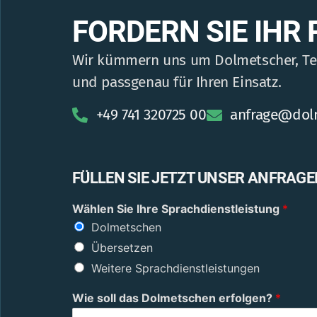
FORDERN SIE IHR
Wir kümmern uns um Dolmetscher, Tech
und passgenau für Ihren Einsatz.
+49 741 320725 00
anfrage@dol
FÜLLEN SIE JETZT UNSER ANFRAG
W
Wählen Sie Ihre Sprachdienstleistung
*
a
Dolmetschen
s
w
Übersetzen
e
Weitere Sprachdienstleistungen
r
d
Wie soll das Dolmetschen erfolgen?
*
e
n