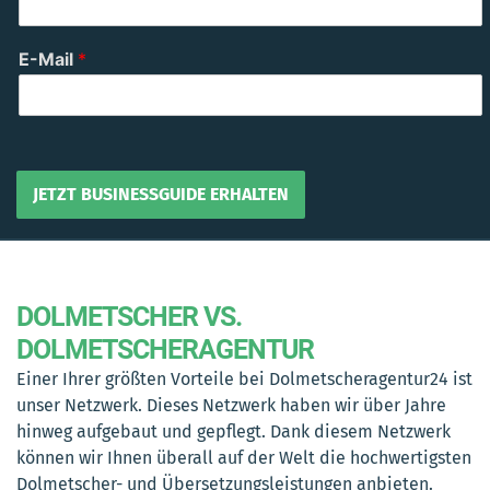
c
h
t
E-Mail
*
e
n
*
w
e
l
JETZT BUSINESSGUIDE ERHALTEN
c
h
Alternative:
e
s
DOLMETSCHER VS.
DOLMETSCHERAGENTUR
Einer Ihrer größten Vorteile bei Dolmetscheragentur24 ist
unser Netzwerk. Dieses Netzwerk haben wir über Jahre
hinweg aufgebaut und gepflegt. Dank diesem Netzwerk
können wir Ihnen überall auf der Welt die hochwertigsten
Dolmetscher- und Übersetzungsleistungen anbieten.