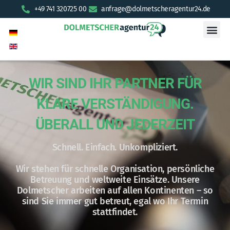
+49 741 320725 00
anfrage@dolmetscheragentur24.de
WIR SIND IHR PARTNER FÜR
KLARE VERSTÄNDIGUNG.
ÜBERALL UND JEDERZEIT
Schnell. Einfach. Unkompliziert.
Wir stehen für schnelle Organisation, persönliche
Betreuung und weltweite Einsätze. Unsere
Dolmetscher arbeiten auf allen Kontinenten – so
sind Sie immer gut betreut, egal wo Ihr Termin
stattfindet.