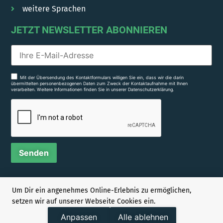
weitere Sprachen
JETZT NEWSLETTER ABONNIEREN
Mit der Übersendung des Kontaktformulars willigen Sie ein, dass wir die darin
übermittelten personenbezogenen Daten zum Zweck der Kontaktaufnahme mit Ihnen
verarbeiten. Weitere Informationen finden Sie in unserer
Datenschutzerklärung.
KONTAKT
Um Dir ein angenehmes Online-Erlebnis zu ermöglichen,
setzen wir auf unserer Webseite Cookies ein.
Ahornweg 10
Anpassen
Alle ablehnen
78667 Villingendorf