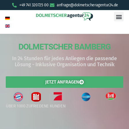
+49 741 320725 00
anfrage@dolmetscheragentur24.de
DOLMETSCHER BAMBERG
In 24 Stunden für jedes Anliegen die passende
Lösung - Inklusive Organisation und Technik
JETZT ANFRAGEN
ÜBER 1000 ZUFRIEDENE KUNDEN