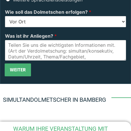
Wie soll das Dolmetschen erfolgen?
*
Was ist ihr Anliegen?
*
N
WEITER
a
c
Alternative:
h
n
a
SIMULTANDOLMETSCHER IN BAMBERG
m
e
*
T
e
WARUM IHRE VERANSTALTUNG MIT
l