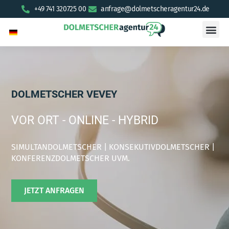
+49 741 320725 00
anfrage@dolmetscheragentur24.de
DOLMETSCHER VEVEY
VOR ORT - ONLINE - HYBRID
SIMULTANDOLMETSCHER | KONSEKUTIVDOLMETSCHER |
KONFERENZDOLMETSCHER UVM.
JETZT ANFRAGEN