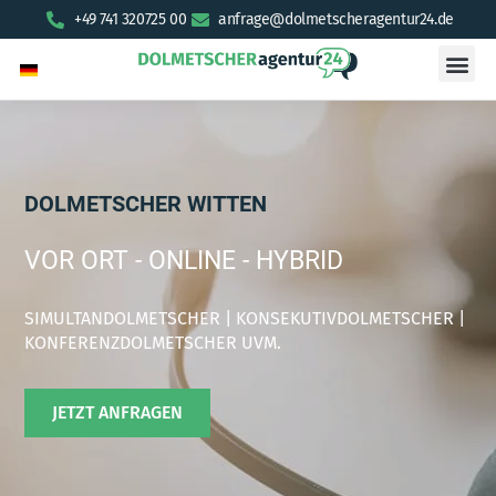
+49 741 320725 00
anfrage@dolmetscheragentur24.de
DOLMETSCHER WITTEN
VOR ORT - ONLINE - HYBRID
SIMULTANDOLMETSCHER | KONSEKUTIVDOLMETSCHER |
KONFERENZDOLMETSCHER UVM.
JETZT ANFRAGEN